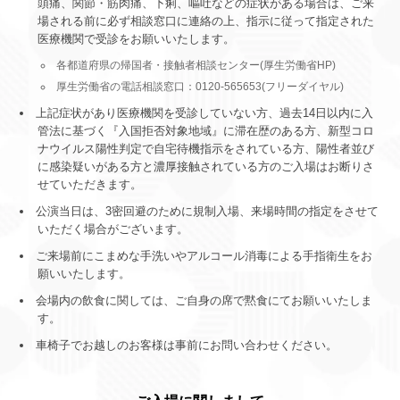
頭痛、関節・筋肉痛、下痢、嘔吐などの症状がある場合は、ご来
場される前に必ず相談窓口に連絡の上、指示に従って指定された
医療機関で受診をお願いいたします。
各都道府県の帰国者・接触者相談センター(厚生労働省HP)
厚生労働省の電話相談窓口：0120-565653(フリーダイヤル)
上記症状があり医療機関を受診していない方、過去14日以内に入
管法に基づく『入国拒否対象地域』に滞在歴のある方、新型コロ
ナウイルス陽性判定で自宅待機指示をされている方、陽性者並び
に感染疑いがある方と濃厚接触されている方のご入場はお断りさ
せていただきます。
公演当日は、3密回避のために規制入場、来場時間の指定をさせて
いただく場合がございます。
ご来場前にこまめな手洗いやアルコール消毒による手指衛生をお
願いいたします。
会場内の飲食に関しては、ご自身の席で黙食にてお願いいたしま
す。
車椅子でお越しのお客様は事前にお問い合わせください。