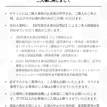
ご入場に関しまして
チケットにはご購入者様のお名前が印字され、ご購入のご本人
様、およびそのお連れ様のみがご入場いただけます。
当日入場時に、【顔写真付き身分証明証】によるご本人様確認を
行わせていただく場合がございます。
【顔写真付き身分証明証】として有効なもの
運転免許証/パスポート/社員証（顔写真付き）/学生証（顔写真付
き）/マイナンバーカード（通知カードは不可）/ 住民基本台帳カー
ド（顔写真付き）/クレジットカード（顔写真付き）/在留カード
（外国人登録証明書）/障害者手帳（顔写真付き）
上記の【顔写真付き身分証明証】をお持ちでない方に限り、以下の
書類より2点以上をご持参ください。
健康保険証/社員証/学生証/住民基本台帳カード/クレジットカード/
キャッシュカード/住民票/年金手帳/障害者手帳/療育手帳
必ずマスクをご着用の上、ご入場をお願いいたします。マスクを
着用でないお客様のご入場はお断りさせていただきます。
ご入場時に非接触検温機による検温にご協力をお願いいたしま
す。37.5℃以上のお客様のご入場はお断りさせていただきます。
感染の再拡大等により、公演の中止や公演内容、座席配置等が変