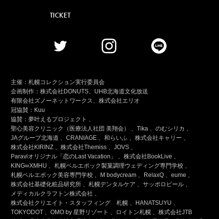
TICKET
主催：札幌コレクション実行委員会
企画制作：株式会社DONUTS、UHB北海道文化放送
有限会社ズノーネットワークス、株式会社エリオ
冠協賛：
Kuu
協賛：
夢叶えるプロジェクト 、
聖心美容クリニック（医療法人社団 美翔会） 、
Tika 、
のむシリカ 、
JAグループ北海道 、
CRANIAGE 、
和らいふ 、
株式会社キャリー 、
株式会社KIRINZ 、
株式会社Themiss 、
JOVS 、
Paraviオリジナル「恋のLast Vacation」 、
株式会社BookLive 、
KING∞XMHU 、
札幌ベルエポック製菓調理ウェディング専門学校 、
札幌ベルエポック美容専門学校 、
M bodycream 、
RelaxQ 、
eume 、
株式会社基礎化粧品研究所 、
札幌デンタルケア 、
サッポロビール 、
メディカルクラフトン株式会社 、
株式会社クリエイト・スタッフィング 札幌 、
HANATSUYU 、
TOKYODOT 、
OMO by 星野リゾート 、
ロイトン札幌 、
株式会社JTB